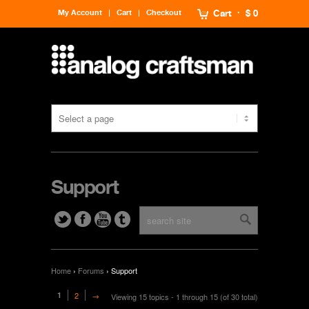
My Account
Cart
Checkout
Cart
$ 0
Support
Home
›
Forums
›
Support
1
2
→
Viewing 15 topics - 1 through 15 (of 30 total)