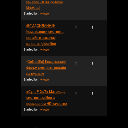
полностью на русском
kinokrad
Started by:
wwww
@ГИДОНЛАЙН@
1
1
Коматозники смотреть
онлайн в высоком
качестве gidonline
Started by:
wwww
{OnlineGid} Коматозники
1
1
фильм смотреть онлайн
на русском
Started by:
wwww
=CyneP-XuT= Матильда
1
1
смотреть online в
прекрасном HD качестве
Started by:
wwww