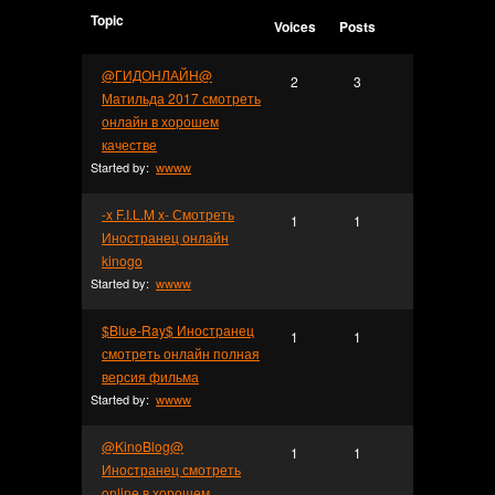
Topic
Voices
Posts
@ГИДОНЛАЙН@
2
3
Матильда 2017 смотреть
онлайн в хорошем
качестве
Started by:
wwww
-x F.I.L.M x- Смотреть
1
1
Иностранец онлайн
kinogo
Started by:
wwww
$Blue-Ray$ Иностранец
1
1
смотреть онлайн полная
версия фильма
Started by:
wwww
@KinoBlog@
1
1
Иностранец смотреть
online в хорошем