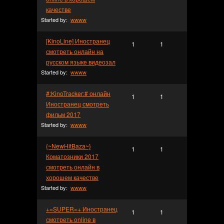
качестве
Started by:
wwww
[KinoLine] Иностранец
1
1
смотреть онлайн на
русском языке видеозал
Started by:
wwww
#:KinoTracker:# онлайн
1
1
Иностранец смотреть
фильм 2017
Started by:
wwww
{~NewHitBaza~}
1
1
Коматозники 2017
смотреть онлайн в
хорошем качестве
Started by:
wwww
+=SUPER=+ Иностранец
1
1
смотреть online в