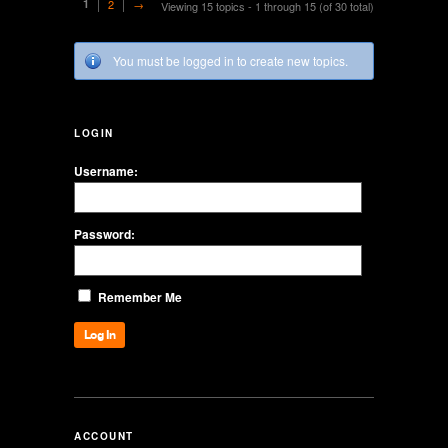
1
2
→
Viewing 15 topics - 1 through 15 (of 30 total)
You must be logged in to create new topics.
LOGIN
Username:
Password:
Remember Me
Log In
ACCOUNT