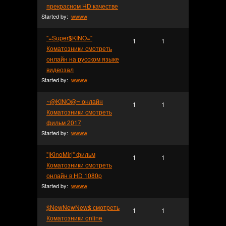
прекрасном HD качестве
Started by:
wwww
"=Super$KINO="
1
1
Коматозники смотреть
онлайн на русском языке
видеозал
Started by:
wwww
~@KINO@~ онлайн
1
1
Коматозники смотреть
фильм 2017
Started by:
wwww
"|KinoMir|" фильм
1
1
Коматозники смотреть
онлайн в HD 1080p
Started by:
wwww
$NewNewNew$ смотреть
1
1
Коматозники online